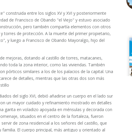
e" construida entre los siglos XV y XVI y posteriormente
iedad de Francisco de Obando "el Viejo" y estuvo asociado
 construcción, pero también compartía elementos con otros
y torres de protección. A la muerte del primer propietario,
co", y luego a Francisco de Obando Mayoralgo, hijo del
de mejoras, dotando al castillo de torres, matacanes,
ndo toda la zona interior, como las viviendas. También
n pórticos similares a los de los palacios de la capital. Una
o carece de detalles, mientras que las otras dos son más
stillo
dos del siglo XVI, debió añadirse un cuerpo en el lado sur
con un mayor cuidado y refinamiento mostrado en detalles
una garita en voladizo apoyada en ménsulas y decorada con
homenaje, situados en el centro de la fortaleza, fueron
 servir de zona residencial a los señores del castillo, que
amilia. El cuerpo principal, más antiguo y orientado al