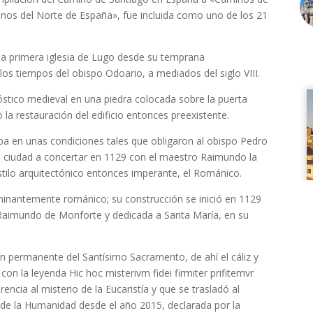
os del Norte de España», fue incluida como uno de los 21
 la primera iglesia de Lugo desde su temprana
 los tiempos del obispo Odoario, a mediados del siglo VIII.
stico medieval en una piedra colocada sobre la puerta
o la restauración del edificio entonces preexistente.
allaba en unas condiciones tales que obligaron al obispo Pedro
la ciudad a concertar en 1129 con el maestro Raimundo la
tilo arquitectónico entonces imperante, el Románico.
ominantemente románico; su construcción se inició en 1129
 Raimundo de Monforte y dedicada a Santa María, en su
ión permanente del Santísimo Sacramento, de ahí el cáliz y
con la leyenda Hic hoc misterivm fidei firmiter prifitemvr
encia al misterio de la Eucaristía y que se trasladó al
 de la Humanidad desde el año 2015, declarada por la