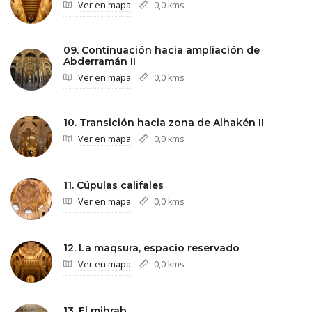
Ver en mapa
0,0 kms
09. Continuación hacia ampliación de
Abderramán II
Ver en mapa
0,0 kms
10. Transición hacia zona de Alhakén II
Ver en mapa
0,0 kms
11. Cúpulas califales
Ver en mapa
0,0 kms
12. La maqsura, espacio reservado
Ver en mapa
0,0 kms
13. El mihrab