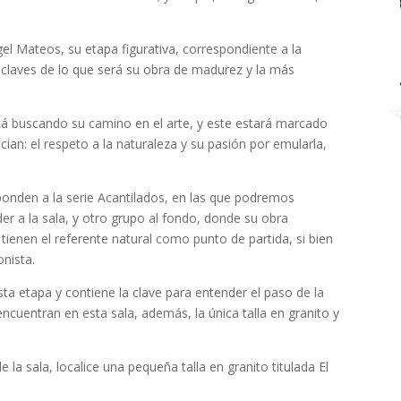
gel Mateos, su etapa figurativa, correspondiente a la
 claves de lo que será su obra de madurez y la más
stá buscando su camino en el arte, y este estará marcado
cian: el respeto a la naturaleza y su pasión por emularla,
ponden a la serie Acantilados, en las que podremos
er a la sala, y otro grupo al fondo, donde su obra
 tienen el referente natural como punto de partida, si bien
nista.
sta etapa y contiene la clave para entender el paso de la
ncuentran en esta sala, además, la única talla en granito y
de la sala, localice una pequeña talla en granito titulada El