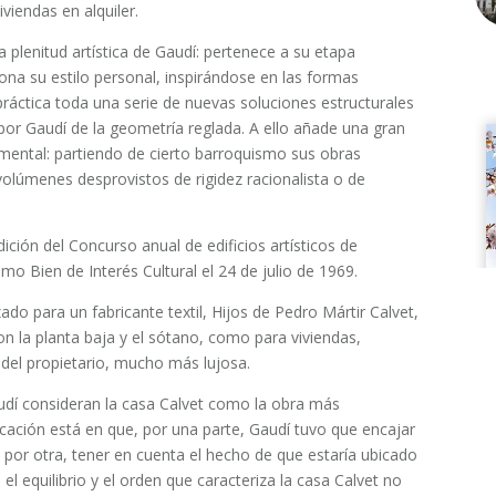
iendas en alquiler.
la plenitud artística de Gaudí: pertenece a su etapa
iona su estilo personal, inspirándose en las formas
práctica toda una serie de nuevas soluciones estructurales
por Gaudí de la geometría reglada. A ello añade una gran
amental: partiendo de cierto barroquismo sus obras
volúmenes desprovistos de rigidez racionalista o de
ición del Concurso anual de edificios artísticos de
mo Bien de Interés Cultural el 24 de julio de 1969.
do para un fabricante textil, Hijos de Pedro Mártir Calvet,​
ron la planta baja y el sótano, como para viviendas,
, del propietario, mucho más lujosa.
udí consideran la casa Calvet como la obra más
licación está en que, por una parte, Gaudí tuvo que encajar
y, por otra, tener en cuenta el hecho de que estaría ubicado
 el equilibrio y el orden que caracteriza la casa Calvet no