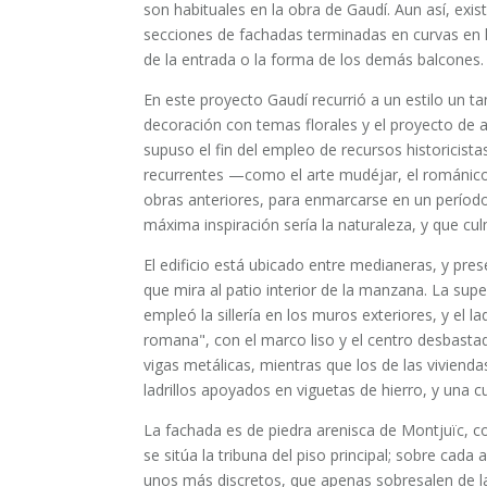
son habituales en la obra de Gaudí. Aun así, ex
secciones de fachadas terminadas en curvas en l
de la entrada o la forma de los demás balcones.
En este proyecto Gaudí recurrió a un estilo un t
decoración con temas florales y el proyecto de 
supuso el fin del empleo de recursos historicista
recurrentes —como el arte mudéjar, el románic
obras anteriores, para enmarcarse en un período
máxima inspiración sería la naturaleza, y que cul
El edificio está ubicado entre medianeras, y prese
que mira al patio interior de la manzana. La supe
empleó la sillería en los muros exteriores, y el ladr
romana", con el marco liso y el centro desbastad
vigas metálicas, mientras que los de las viviend
ladrillos apoyados en viguetas de hierro, y una 
La fachada es de piedra arenisca de Montjuïc, con
se sitúa la tribuna del piso principal; sobre cada
unos más discretos, que apenas sobresalen de la