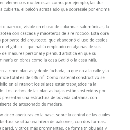
isten elementos modernistas como, por ejemplo, las dos
a cubierta, el balcón acristalado que sobresale por encima
anto barroco, visible en el uso de columnas salomónicas, la
azotea con cascada y maceteros de aire rococó.​ Esta obra
s por parte del arquitecto, que abandonó el uso de estilos
o o el gótico— que había empleado en algunas de sus
 de madurez personal y plenitud artística en que su
minaría en obras como la casa Batlló o la casa Milà.
nta cinco plantas y doble fachada, la que da a la calle y la
rficie total es de 636 m².​ Como material constructivo se
illo en el interior; los sillares están trabajados "a la
o.​ Los techos de las plantas bajas están sostenidos por
as presentan una estructura de bóveda catalana, con
cubierta de artesonado de madera.
 cinco aberturas en la base, sobre la central de las cuales
 abertura se sitúa una hilera de balcones, con dos formas,
 pared, y otros más prominentes, de forma trilobulada y