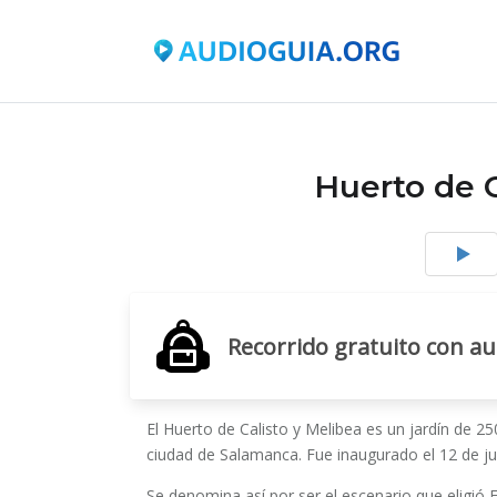
Huerto de C
Recorrido gratuito con a
El Huerto de Calisto y Melibea es un jardín de 
ciudad de Salamanca. Fue inaugurado el 12 de ju
Se denomina así por ser el escenario que eligió