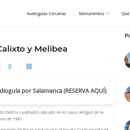
Audioguías Cercanas
Monumentos
Qué
P
alixto y Melibea
udioguía por Salamanca (RESERVA AQUÍ)
2500 metros cuadrados ubicado en el casco antiguo de la
nio de 1981.
 Fernando de Rojas para recrear la novela Tragicomedia de