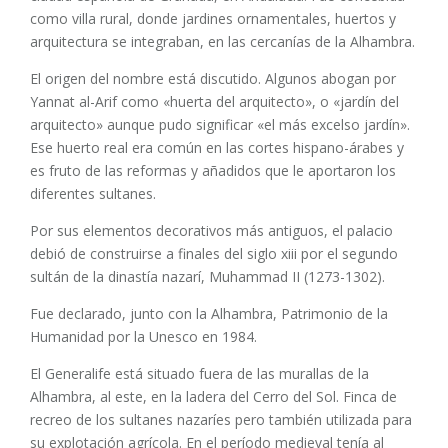
como villa rural, donde jardines ornamentales, huertos y
arquitectura se integraban, en las cercanías de la Alhambra.
El origen del nombre está discutido. Algunos abogan por
Yannat al-Arif como «huerta del arquitecto», o «jardín del
arquitecto» aunque pudo significar «el más excelso jardín».
Ese huerto real era común en las cortes hispano-árabes y
es fruto de las reformas y añadidos que le aportaron los
diferentes sultanes.
Por sus elementos decorativos más antiguos, el palacio
debió de construirse a finales del siglo xiii por el segundo
sultán de la dinastía nazarí, Muhammad II (1273-1302).
Fue declarado, junto con la Alhambra, Patrimonio de la
Humanidad por la Unesco en 1984.
El Generalife está situado fuera de las murallas de la
Alhambra, al este, en la ladera del Cerro del Sol. Finca de
recreo de los sultanes nazaríes pero también utilizada para
su explotación agrícola. En el período medieval tenía al