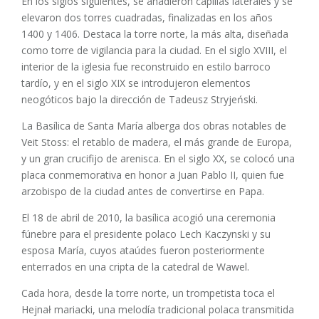
En los siglos siguientes, se añadieron capillas laterales y se
elevaron dos torres cuadradas, finalizadas en los años
1400 y 1406. Destaca la torre norte, la más alta, diseñada
como torre de vigilancia para la ciudad. En el siglo XVIII, el
interior de la iglesia fue reconstruido en estilo barroco
tardío, y en el siglo XIX se introdujeron elementos
neogóticos bajo la dirección de Tadeusz Stryjeński.
La Basílica de Santa María alberga dos obras notables de
Veit Stoss: el retablo de madera, el más grande de Europa,
y un gran crucifijo de arenisca. En el siglo XX, se colocó una
placa conmemorativa en honor a Juan Pablo II, quien fue
arzobispo de la ciudad antes de convertirse en Papa.
El 18 de abril de 2010, la basílica acogió una ceremonia
fúnebre para el presidente polaco Lech Kaczynski y su
esposa María, cuyos ataúdes fueron posteriormente
enterrados en una cripta de la catedral de Wawel.
Cada hora, desde la torre norte, un trompetista toca el
Hejnał mariacki, una melodía tradicional polaca transmitida