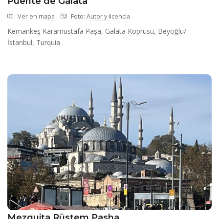
Puente de Gálata
Ver en mapa
Foto: Autor y licencia
Kemankeş Karamustafa Paşa, Galata Köprüsü, Beyoğlu/
İstanbul, Turquía
Mezquita Rüstem Pasha