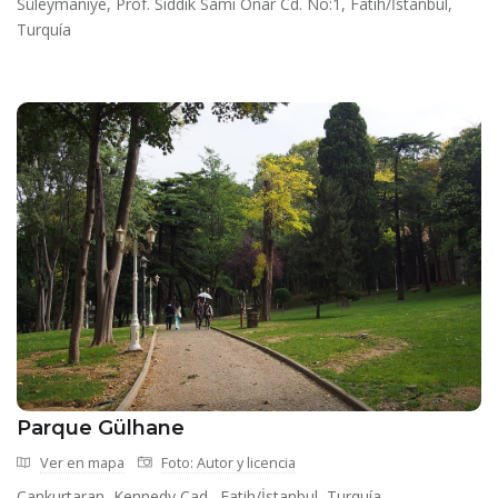
Süleymaniye, Prof. Sıddık Sami Onar Cd. No:1, Fatih/İstanbul,
Turquía
Parque Gülhane
Ver en mapa
Foto: Autor y licencia
Cankurtaran, Kennedy Cad., Fatih/İstanbul, Turquía